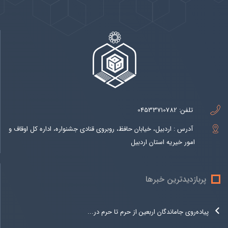
تلفن:
04533710782
آدرس : اردبیل، خیابان حافظ، روبروی قنادی جشنواره، اداره کل اوقاف و
امور خیریه استان اردبیل
پربازدیدترین خبرها
پیاده‌روی جاماندگان اربعین از حرم تا حرم در...