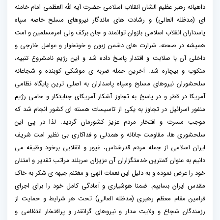
داهیانه رهبر عظیم الشان انقلاب اسلامی حضرت آیه الله العظمی امام خامنه
ای (مدظله العالی) و رشادت های ماندگار نیروهای مسلح خاصه سپاه
پاسداران انقلاب اسلامی بازوان توانمند و جان برکف ولی امرمسلمین و امت
همیشه در صحنه، شرارت های دشمن زبون و خونخوار و عوامل خارجی و
داخلی آن با صلابت و اقتدار پاسخ داده شد و این رژیم نامشروع تنبیه،
منکوب و بیچاره شد. آخرین حمله ضربه ی موشکی کوبنده و شجاعانه
سلحشوران نیروهای مسلح وسپاه پاسداران به اصلی ترین پایگاه نظامی
آمریکا در قطر و در پاسخ به تجاوز آشکار آمریکای جنایتکار و حامی رژیم
منفور اسرائیل در تجاوز به یکی از تاسیسات هسته ای کشور انجام شد که
موجب مسرت و افتخار مردم عزیز کشورمان گردید. لذا در پی این
سلحشوری ها، مقاومت جانانه و همدلی و فداکاری بی نظیر امت شریف
ایران اسلامی از جمله مردم قدرشناس، غیور و انقلابی برخود وظیفه می
دانیم به عنوان کمترین خدمتگزاران آن عزیزان سربلند مراتب تقدیر و امتنان
خود را عرض نموده و به دلیل این نعمات الهی و مغتنم جبهه ی شکر به خاک
مقدس ایران بساییم. ضمنا هوشیاری و آمادگی کامل خود را برای اجرای
فرامین مقام معظم رهبری (مدظله العالی) تحت هر شرایط و حمایت از
رزمندگان شجاع و ولایت مدار و نیروهای گرانقدر و پرافتخار انتظامی و