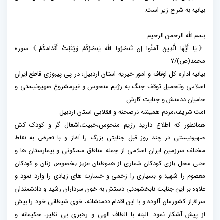
بیانیه به شرح زیر است:
بسم الله الرحمن الرحیم
《يَا أَيُّهَا الَّذِينَ آمَنُوا إِن تَنصُرُوا اللَّهَ يَنصُرْكُمْ وَيُثَبِّتْ أَقْدَامَكُمْ》سوره
محمد(ص)/۷
بیانیه اداره کل اوقاف و امور خیریه استان اردبیل؛ در پی پیروزی قاطع ایران
اسلامی وتحمیل توقف جنگ به رژیم منحوس و غیرمشروع صهیونیستی و
حامیان ددمنش و جنایت کارش.
امت شریف،مردم همیشه درصحنه و انقلابی استان اردبیل
همانطور که اطلاع دارید رژیم منحوس،خبیث،اشغال گر و کودک کش
صهیونیستی در چند روز قبل جنایتی بزرگ را آغاز و با تعرض به نقاط
مختلف سرزمین ایران اسلامی از جمله مناطق مسکونی و بیمارستان ها و
حتی محل بازی کودکان شماری از هموطنان عزیز بخصوص زنان و کودکان
معصوم را شهید و بسیاری را زخمی و خسارت های زیادی را وارد نمود و
علاوه بر این جنایت نابخشودنی دستش به خون سرداران رشید و دانشمندان
سرافراز کشورمان آلوده و با این اقدام ددمنشانه، خوی شیطانی خود را بیش
از پیش آشکار نمود. البته با الطاف الهی و رهبری بی نظیر، حکیمانه و