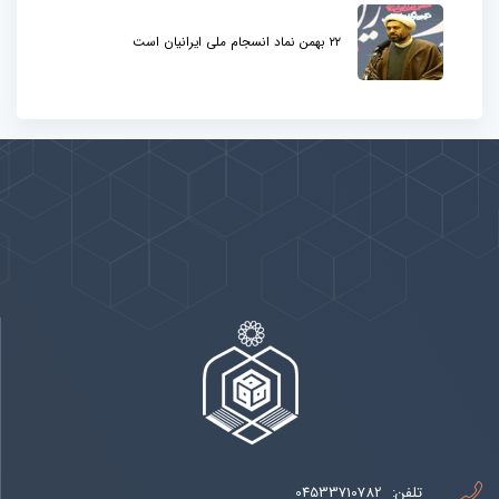
۲۲ بهمن نماد انسجام ملی ایرانیان است
پیوندها
بيشتر
تلفن:
04533710782