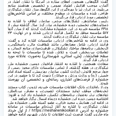
گفت: الگو‌هایی همچون اعطای ستاره در آمریکا یا نشان اعتبار در
آلمان، موجب افزایش اعتماد عمومی و تخصیص هدفمند منابع
می‌شود. در ایران نیز با بهره‌گیری از این الگوها، مدل نشان نیکوکاری
طراحی شده و مؤسسات در سطوح مختلف، بر اساس شاخص‌های
تخصصی مورد ارزیابی قرار می‌گیرند
.
رئیس ساماندهی تشکل‌های مردمی سازمان اوقاف با اشاره به
دستاورد‌های نخستین دوره جشنواره، بیان کرد: سال گذشته بیش از
1998 مؤسسه خیریه در این جشنواره مشارکت کردند که از میان آنها
517 مؤسسه موفق به تکمیل فرآیند ارزیابی شدند و در نهایت 23
مؤسسه برتر، نشان نیکوکاری دریافت کردند
.
وی در ادامه به شاخص‌های ارزیابی مؤسسات اشاره کرد و گفت:
فرایند ارزیابی شامل معیار‌هایی مانند شفافیت مالی، پاسخگویی،
اثربخشی برنامه‌ها، ساختار تشکیلاتی، ظرفیت‌سازی منابع انسانی و
تعاملات بین‌بخشی است و تلاش شده تا مؤسسات با توجه به
سطح فعالیتشان (ملی، استانی، شهرستانی) به‌صورت عادلانه مورد
ارزیابی قرار گیرند
.
سعادت همچنین با اشاره به انتشار فراخوان دومین جشنواره ملی
نیکوکاری در هفته گذشته، از تمامی مؤسسات دارای مجوز رسمی از
چهار مرجع قانونی (وزارت کشور، سازمان بهزیستی، کمیته امداد امام
خمینی (ره) و وزارت ورزش و جوانان) دعوت کرد تا با حضور در این
جشنواره از فرصت‌های اعتباری، رسانه‌ای و تخصصی آن بهره‌مند
شوند
.
وی از راه‌اندازی بانک اطلاعات مؤسسات خیریه، تدوین کتاب مستند
تجربه‌های موفق، تولید مستندات تصویری، و معرفی بین‌المللی
نهاد‌های برتر به‌عنوان برنامه‌های تکمیلی جشنواره یاد کرد و افزود:
اختتامیه دومین دوره این جشنواره دی‌ماه امسال برگزار خواهد شد
.
در ادامه این همایش، مجید خزایی، عضو کمیته علمی جشنواره ملی
نشان نیکوکاری، با اشاره به آغاز ثبت‌نام مؤسسات در سامانه
جشنواره به آدرس
https://neshanenikookari.ir / از اول خرداد
ماه جاری، گفت: فرصت ثبت اطلاعات تا پایان شهریور ادامه خواهد