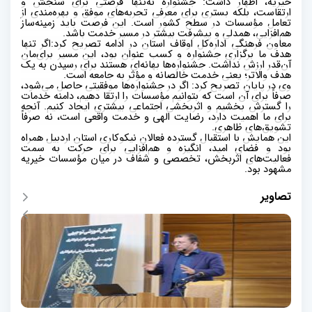
خیریه، اظهار داشت: جشنواره نه‌تنها فرصتی برای سنجش و
ارتقاست، بلکه بستری برای معرفی تجربه‌های موفق و بهره‌مندی از
تعامل مؤسسات در سطح کشور است. این فرصت باید زمینه‌ساز
هم‌افزایی، همدلی و پیشرفت بیشتر در مسیر خدمت باشد
.
معاون فرهنگی اداره‌کل اوقاف استان در ادامه تصریح کرد:اگر تنها
هدف ما برگزاری جشنواره و کسب عنوان بود، این مسیر برای‌مان
آن‌قدر ارزش نداشت. جشنواره‌ها بهانه‌ای هستند برای رسیدن به یک
هدف والاتر؛ یعنی خدمت خالصانه و مؤثر به جامعه است
.
وی در پایان تصریح کرد: اگر در جشنواره‌ها موفقیتی حاصل می‌شود،
صرفاً برای آن است که بتوانیم مؤسسات را ارتقا دهیم، دامنه خدمات
را گسترش بخشیم و اثربخشی اجتماعی بیشتری ایجاد کنیم. آنچه
برای ما اهمیت دارد، رضایت الهی و خدمت واقعی است، نه صرفاً
تشویق‌های ظاهری
.
این همایش با استقبال گسترده فعالان نیکوکاری استان اردبیل همراه
بود و فضای امید، انگیزه و هم‌افزایی برای حرکت به سمت
فعالیت‌های اثربخش، تخصصی و شفاف در میان مؤسسات خیریه
مشهود بود
.
تصاویر