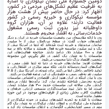
دومین جشنواره ملی نشان نیکوکاری با اشاره
به ظرفیت عظیم تشکل‌های مردمی در کشور،
اظهار کرد: در حال حاضر بیش از هشت هزار
مؤسسه نیکوکاری و خیریه رسمی در کشور
فعالیت دارند؛ علاوه بر آن، هزاران گروه
داوطلبانه نیز بدون ثبت رسمی مشغول
خدمات‌رسانی به اقشار محروم هستند
.
وی با ارائه مقایسه‌ای بین وضعیت مؤسسات خیریه در ایران و دیگر
کشور‌های جهان، گفت: در سطح بین‌الملل، بیش از 10 میلیون
سازمان مردم‌نهاد و خیریه ثبت شده‌اند که تنها در آمریکا بیش از
یک و نیم میلیون مؤسسه خیریه فعال هستند و سالانه بالغ بر سه
هزار و 700 میلیارد دلار درآمد دارند. چنانچه فعالیت‌های این
مؤسسات را به عنوان یک کشور در نظر بگیریم، این مجموعه
پنجمین اقتصاد بزرگ دنیا محسوب می‌شود
.
سعادت افزود: سازمان‌های خیریه در دنیا نه تنها نقش مهمی در
کمک‌های انسان‌دوستانه دارند، بلکه سهم مؤثری در اشتغال‌زایی و
تولید ناخالص داخلی ایفا می‌کنند. برای نمونه، در آمریکا بیش از 12.5
میلیون نفر به‌طور رسمی و حقوق‌بگیر در این عرصه فعالیت می‌کنند
.
وی با بیان اینکه در ایران هنوز ارزش اقتصادی و اجتماعی مؤسسات
خیریه به‌درستی شناخته نشده، بیان کرد: برآورد‌ها نشان می‌دهد
گردش مالی سالانه این مؤسسات حدود 300 هزار میلیارد تومان
است، اما به دلیل نبود سیاست‌گذاری منسجم، ارزیابی حرفه‌ای و
شفافیت کافی، بخش زیادی از ظرفیت‌های موجود در این حوزه
مغفول مانده است
.
سعادت با اشاره به تجربه کشور‌های پیشرو در حوزه نیکوکاری، از
جشنواره ملی نیکوکاری و اعطای نشان نیکوکاری به عنوان یک گام
مهم در مسیر اعتباربخشی، الگوسازی و ارتقای مؤسسات یاد کرد و