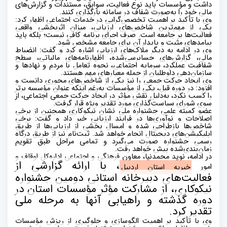
داشت و مؤسسات باید نوع فعالیت، سوابق، مستندات و گزارش‌های
مالی خود را به‌صورت شفاف در سامانه بارگذاری کنند.
وی با تأکید بر اهمیت تخصص‌گرایی در خدمات اجتماعی اظهار کرد:
یکی از مهم‌ترین شاخص‌های ارزیابی، میزان اثربخشی واقعی
فعالیت‌ها بر جامعه است. صرف اجرای برنامه کافی نیست؛ بلکه باید
پیامد‌های مثبت و پایدار آن برای جامعه مشخص شود
.
وی در ادامه به دیگر ملاک‌های ارزیابی اشاره کرد و گفت: انضباط
مالی، گزارش‌های حسابرسی‌شده، اظهارنامه‌های مالیاتی، سطح
شفافیت عملکرد، سرمایه اجتماعی، نحوه تعامل با مردم و نهادها و
سازمان‌دهی داوطلبان از جمله معیار‌های مهم هستند
.
وی ایجاد حرکت جمعی را نیز یکی از شاخص‌های محوری دانست و
افزود: در دوره قبل، یکی از مؤسسات به‌رغم اینکه عنوان مؤسسه برتر
را کسب نکرد، به‌دلیل نقش مؤثر در ایجاد حرکت جمعی اجتماعی، از
سوی شورای سیاست‌گذاری مورد تقدیر ویژه قرار گرفت
.
عضو کمیته علمی جشنواره ملی نشان نیکوکاری همچنین از برخی
اصلاحات و نوآوری‌ها در فرایند ارزیابی خبر داد و گفت: برخی
شاخص‌ها بازطراحی شده و امسال بخشی از ارزیابی‌ها از طریق
اپلیکیشن‌های دیجیتال انجام خواهد شد. ثبت‌نام نیز از طریق درگاه
رسمی جشنواره صورت می‌گیرد و تمامی مراحل طبق تقویم
زمان‌بندی‌شده پیش خواهد رفت
.
در ادامه، نوید محمدنیا، معاون فرهنگی و اجتماعی اداره‌کل اوقاف و
، با ارائه گزارشی از
امور
خیریه استان اردبیل
فعالیت‌های دبیرخانه استانی دومین جشنواره
نیکوکاری، از مشارکت مؤثر مؤسسات استان در
دوره گذشته و راهیابی آنها به مرحله ملی
تقدیر کرد
.
وی با تأکید بر اهمیت الگوسازی و جلوگیری از ریزش مؤسسات